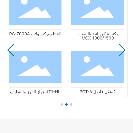
مكنسة كهربائية بالنبضات
آلة تلميع كبسولات PG-7000A
MCX-1000/1500
مُصَقِّل فَاصل PGT-A
JT1-HL جهاز الفرز والتنظيف