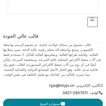
قالب عالي الجودة
قالب مصنوع من سبائك فولاذية خاصة، تم تصميم الرسم بواسطة
الكمبيوتر، وصنع بواسطة آلة تحكم رقمية عالية الدقة. تتميز بصلابتها
العالية، وقابلية طرائها العالية، ومقاومتها العالية للتآكل. لا تستخدم فقط
في آلات ضغط الأقراص المحلية عالية السرعة، ومنخفضة السرعة، ولكن
أيضًا في أي نوع من آلات ضغط الأقراص المستوردة. القالب دقيق وله
قابلية تبديل عالية، وهو الخيار الأمثل للمصانع الدوائية والغذائية الصحية،
مما سيزيد بالتأكيد من كفاءتك مع تقليل التكلفة في نفس الوقت.
tyjx@lntyjx.cn
البريد الإلكتروني:
0421-2957011
الهاتف:
استشارة المنتج